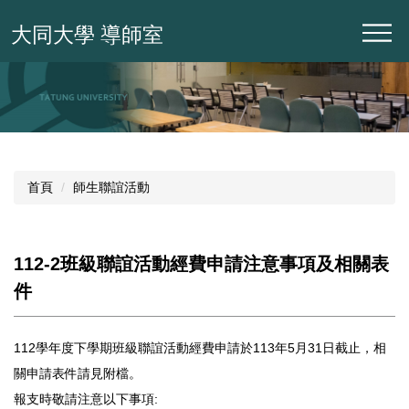
跳
大同大學 導師室
到
主
要
內
容
區
首頁
師生聯誼活動
112-2班級聯誼活動經費申請注意事項及相關表
件
112學年度下學期班級聯誼活動經費申請於113年5月31日截止，相
關申請表件請見附檔。
報支時敬請注意以下事項: