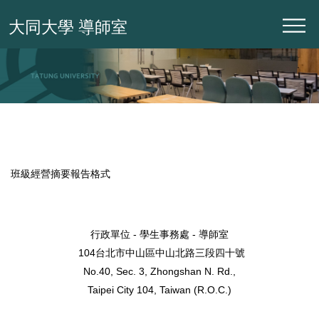
跳
大同大學 導師室
到
主
要
內
容
區
班級經營摘要報告格式
行政單位 - 學生事務處 - 導師室
104台北市中山區中山北路三段四十號
No.40, Sec. 3, Zhongshan N. Rd.,
Taipei City 104, Taiwan (R.O.C.)