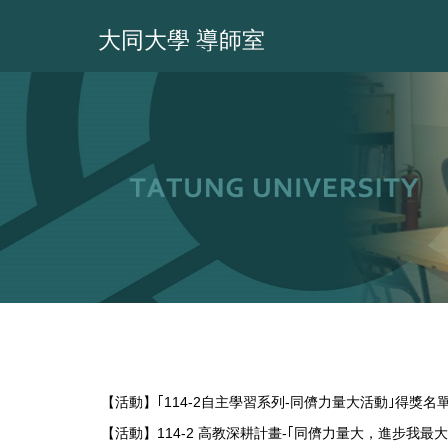
跳
到
大同大學 導師室
主
要
內
容
區
【活動】｢114-2自主學習系列-同儕力量大活動｣得獎
【活動】114-2 高教深耕計畫-｢同儕力量大，進步我最